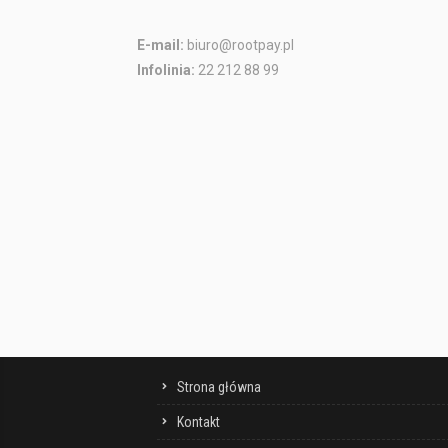
E-mail:
biuro@rootpay.pl
Infolinia:
22 212 88 99
Strona główna
Kontakt