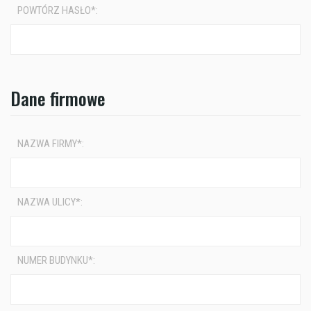
POWTÓRZ HASŁO*:
Dane firmowe
NAZWA FIRMY*:
NAZWA ULICY*:
NUMER BUDYNKU*: