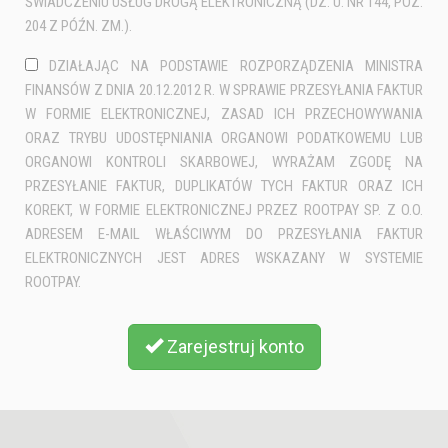
ŚWIADCZENIU USŁUG DROGĄ ELEKTRONICZNĄ (DZ. U. NR 144, POZ.
204 Z PÓŹN. ZM.).
DZIAŁAJĄC NA PODSTAWIE ROZPORZĄDZENIA MINISTRA
FINANSÓW Z DNIA 20.12.2012 R. W SPRAWIE PRZESYŁANIA FAKTUR
W FORMIE ELEKTRONICZNEJ, ZASAD ICH PRZECHOWYWANIA
ORAZ TRYBU UDOSTĘPNIANIA ORGANOWI PODATKOWEMU LUB
ORGANOWI KONTROLI SKARBOWEJ, WYRAŻAM ZGODĘ NA
PRZESYŁANIE FAKTUR, DUPLIKATÓW TYCH FAKTUR ORAZ ICH
KOREKT, W FORMIE ELEKTRONICZNEJ PRZEZ ROOTPAY SP. Z O.O.
ADRESEM E-MAIL WŁAŚCIWYM DO PRZESYŁANIA FAKTUR
ELEKTRONICZNYCH JEST ADRES WSKAZANY W SYSTEMIE
ROOTPAY.
Zarejestruj konto