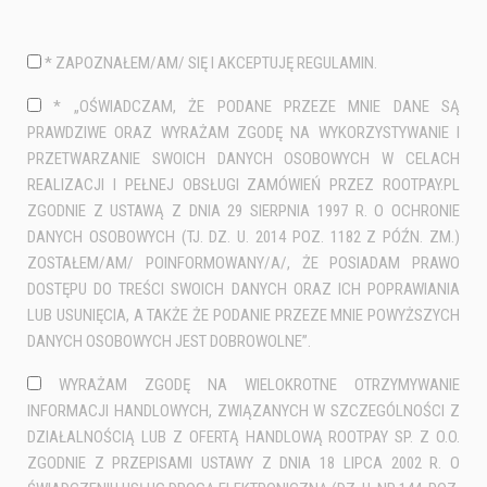
* ZAPOZNAŁEM/AM/ SIĘ I AKCEPTUJĘ REGULAMIN.
* „OŚWIADCZAM, ŻE PODANE PRZEZE MNIE DANE SĄ
PRAWDZIWE ORAZ WYRAŻAM ZGODĘ NA WYKORZYSTYWANIE I
PRZETWARZANIE SWOICH DANYCH OSOBOWYCH W CELACH
REALIZACJI I PEŁNEJ OBSŁUGI ZAMÓWIEŃ PRZEZ ROOTPAY.PL
ZGODNIE Z USTAWĄ Z DNIA 29 SIERPNIA 1997 R. O OCHRONIE
DANYCH OSOBOWYCH (TJ. DZ. U. 2014 POZ. 1182 Z PÓŹN. ZM.)
ZOSTAŁEM/AM/ POINFORMOWANY/A/, ŻE POSIADAM PRAWO
DOSTĘPU DO TREŚCI SWOICH DANYCH ORAZ ICH POPRAWIANIA
LUB USUNIĘCIA, A TAKŻE ŻE PODANIE PRZEZE MNIE POWYŻSZYCH
DANYCH OSOBOWYCH JEST DOBROWOLNE”.
WYRAŻAM ZGODĘ NA WIELOKROTNE OTRZYMYWANIE
INFORMACJI HANDLOWYCH, ZWIĄZANYCH W SZCZEGÓLNOŚCI Z
DZIAŁALNOŚCIĄ LUB Z OFERTĄ HANDLOWĄ ROOTPAY SP. Z O.O.
ZGODNIE Z PRZEPISAMI USTAWY Z DNIA 18 LIPCA 2002 R. O