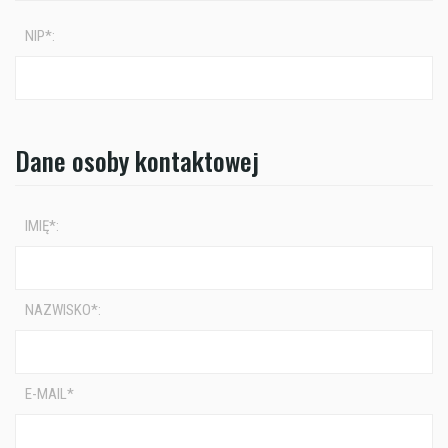
NIP*:
Dane osoby kontaktowej
IMIĘ*:
NAZWISKO*:
E-MAIL*