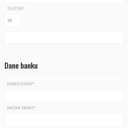
TELEFON*:
Dane banku
NUMER KONTA*:
NAZWA BANKU*: